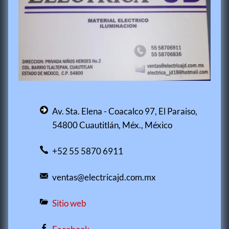
Av. Sta. Elena - Coacalco 97, El Paraiso,
54800 Cuautitlán, Méx., México
+52 55 5870 6911
ventas@electricajd.com.mx
Sitio web