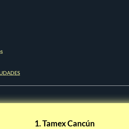
os
 CIUDADES
1. Tamex Cancún