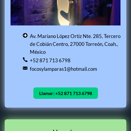
Av. Mariano López Ortiz Nte. 285, Tercero
de Cobián Centro, 27000 Torreón, Coah.,
México
+52 871 713 6798
focosylamparas1@hotmail.com
Llamar:
+52 871 713 6798