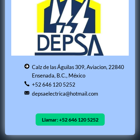
Calz de las Águilas 309, Aviacion, 22840
Ensenada, B.C., México
+52 646 120 5252
depsaelectrica@hotmail.com
Llamar:
+52 646 120 5252