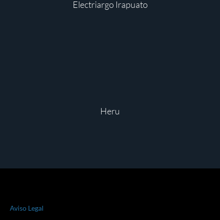
Electriargo Irapuato
Heru
Aviso Legal