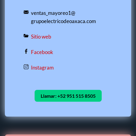
ventas_mayoreo1@
grupoelectricodeoaxaca.com
Sitio web
Facebook
Instagram
Llamar:
+52 951 515 8505