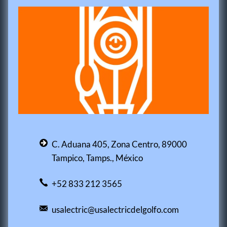
C. Aduana 405, Zona Centro, 89000
Tampico, Tamps., México
+52 833 212 3565
usalectric@usalectricdelgolfo.com