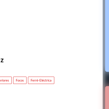
uz
eriores
Focos
Ferré-Eléctrica