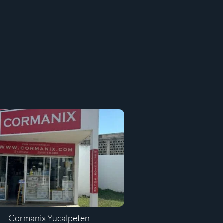
Cormanix Yucalpeten